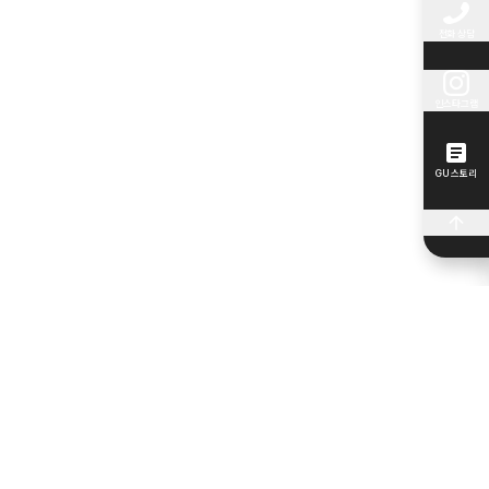
전화 상담
인스타그램
GU 스토리
최근 포스트
신논현 직장인 필수루틴, 점심시간 30대 피부관리로
2026년 8월 6일