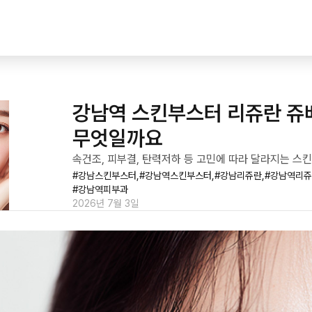
강남역 스킨부스터 리쥬란 쥬베
무엇일까요
속건조, 피부결, 탄력저하 등 고민에 따라 달라지는 스
#
강남스킨부스터,
#
강남역스킨부스터,
#
강남리쥬란,
#
강남역리쥬
#
강남역피부과
2026년 7월 3일