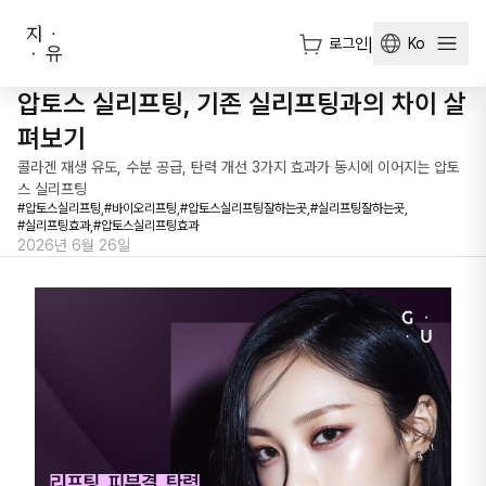
로그인
|
Ko
압토스 실리프팅, 기존 실리프팅과의 차이 살
펴보기
콜라겐 재생 유도, 수분 공급, 탄력 개선 3가지 효과가 동시에 이어지는 압토
스 실리프팅
#
압토스실리프팅,
#
바이오리프팅,
#
압토스실리프팅잘하는곳,
#
실리프팅잘하는곳,
#
실리프팅효과,
#
압토스실리프팅효과
2026년 6월 26일