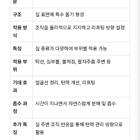
분
구조
실 표면에 특수 돌기 형성
작용 방
조직을 물리적으로 지지하고 리프팅 방향 설정
식
특징
실 종류가 다양하여 부위별 적용 가능
적용 부
턱선, 심부볼, 볼처짐, 팔자주름 주변 등
위
기대 효
얼굴선 정리, 탄력 개선, 리프팅
과
흡수 과
시간이 지나면서 자연스럽게 분해 및 흡수
정
추가 특
실 주변 조직 반응을 통해 탄력 관리 방향으로
징
활용