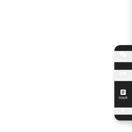
WeChat
Xiaohongshu
GU故事