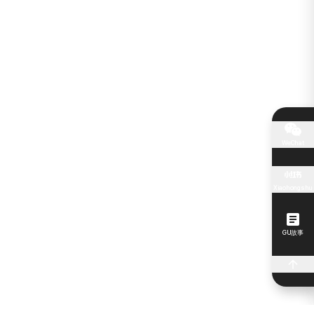
WeChat
Xiaohongshu
GU故事