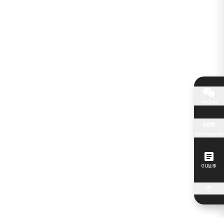
WeChat
Xiaohongshu
GU故事