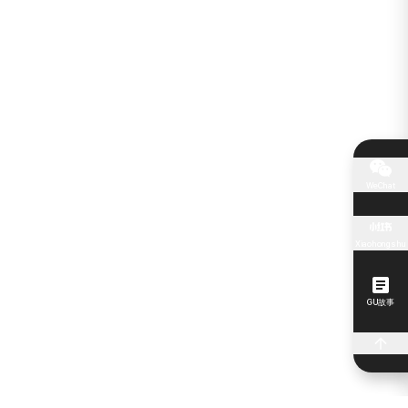
WeChat
Xiaohongshu
GU故事